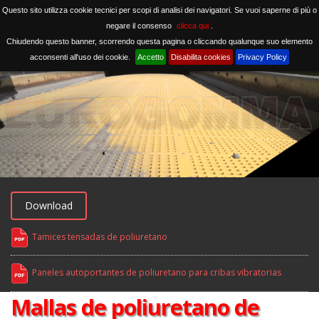
Questo sito utilizza cookie tecnici per scopi di analisi dei navigatori. Se vuoi saperne di più o
negare il consenso
clicca qui
.
Chiudendo questo banner, scorrendo questa pagina o cliccando qualunque suo elemento
acconsenti all'uso dei cookie.
Accetto
Disabilita cookies
Privacy Policy
Download
Tamices tensadas de poliuretano
Paneles autoportantes de poliuretano para cribas vibratorias
Mallas de poliuretano de